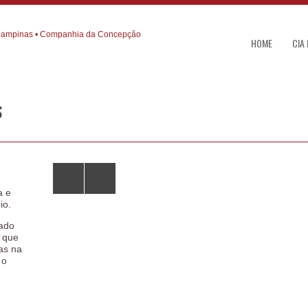
HOME
CIA
S
a e
io.
dado
s que
as na
 o