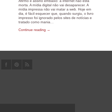
Afirmo e assino embaixo: a internet não está
morta. A mídia digital não vai desaparecer. A
mídia impressa não vai matar a web. Hoje em
dia, é fácil esquecer que, quando surgiu, o livro
impresso foi ignorado pelos sites de notícias e
tratado como mania…
Continue reading →