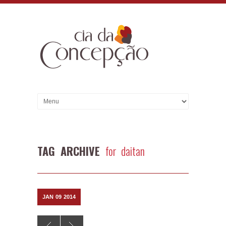
TAG ARCHIVE
for daitan
JAN
09
2014